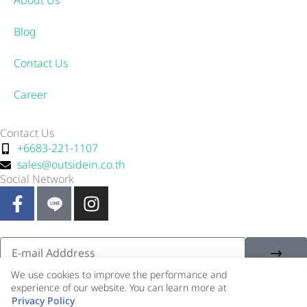
About Us
Blog
Contact Us
Career
Contact Us
+6683-221-1107
sales@outsidein.co.th
Social Network
F
I
a
n
c
s
e
t
Submi
Email
b
a
o
g
We use cookies to improve the performance and
experience of our website. You can learn more at
o
r
Copyright Information: © 2024 OUTSIDE IN
Privacy Policy
1