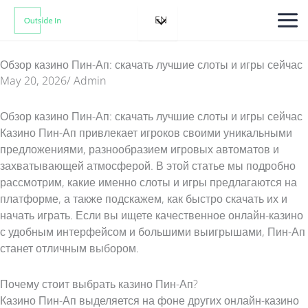
Skip
EN
to
content
Обзор казино Пин-Ап: скачать лучшие слоты и игры сейчас
May 20, 2026
/
Admin
Обзор казино Пин-Ап: скачать лучшие слоты и игры сейчас
Казино Пин-Ап привлекает игроков своими уникальными
предложениями, разнообразием игровых автоматов и
захватывающей атмосферой. В этой статье мы подробно
рассмотрим, какие именно слоты и игры предлагаются на
платформе, а также подскажем, как быстро скачать их и
начать играть. Если вы ищете качественное онлайн-казино
с удобным интерфейсом и большими выигрышами, Пин-Ап
станет отличным выбором.
Почему стоит выбрать казино Пин-Ап?
Казино Пин-Ап выделяется на фоне других онлайн-казино