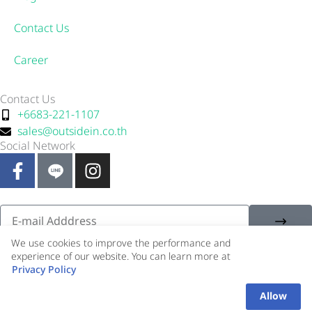
Contact Us
Career
Contact Us
+6683-221-1107
sales@outsidein.co.th
Social Network
F
I
a
n
c
s
e
t
Submi
Email
b
a
o
g
We use cookies to improve the performance and
experience of our website. You can learn more at
o
r
Copyright Information: © 2024 OUTSIDE IN
Privacy Policy
1
k
a
Contact Us !
-
m
Privacy Policy
Allow
Ope