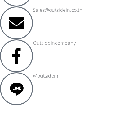
Sales@outsidein.co.th
Outsideincompany
@outsidein