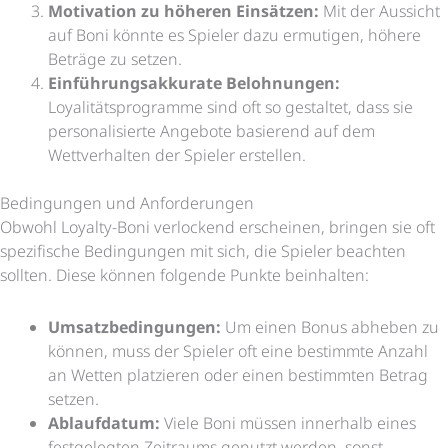
Motivation zu höheren Einsätzen:
Mit der Aussicht
auf Boni könnte es Spieler dazu ermutigen, höhere
Beträge zu setzen.
Einführungsakkurate Belohnungen:
Loyalitätsprogramme sind oft so gestaltet, dass sie
personalisierte Angebote basierend auf dem
Wettverhalten der Spieler erstellen.
Bedingungen und Anforderungen
Obwohl Loyalty-Boni verlockend erscheinen, bringen sie oft
spezifische Bedingungen mit sich, die Spieler beachten
sollten. Diese können folgende Punkte beinhalten:
Umsatzbedingungen:
Um einen Bonus abheben zu
können, muss der Spieler oft eine bestimmte Anzahl
an Wetten platzieren oder einen bestimmten Betrag
setzen.
Ablaufdatum:
Viele Boni müssen innerhalb eines