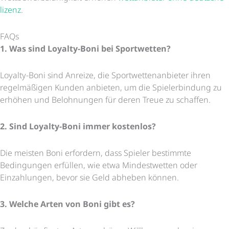
lizenz
.
FAQs
1. Was sind Loyalty-Boni bei Sportwetten?
Loyalty-Boni sind Anreize, die Sportwettenanbieter ihren
regelmäßigen Kunden anbieten, um die Spielerbindung zu
erhöhen und Belohnungen für deren Treue zu schaffen.
2. Sind Loyalty-Boni immer kostenlos?
Die meisten Boni erfordern, dass Spieler bestimmte
Bedingungen erfüllen, wie etwa Mindestwetten oder
Einzahlungen, bevor sie Geld abheben können.
3. Welche Arten von Boni gibt es?