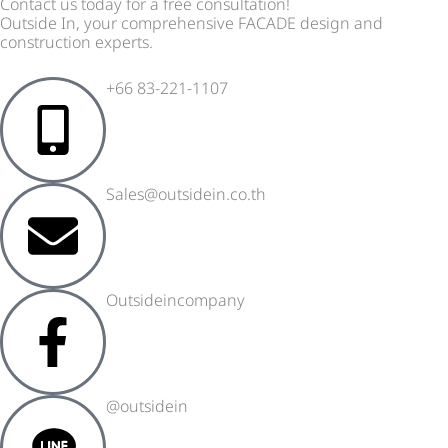
Contact us today for a free consultation!
Outside In, your comprehensive FACADE design and
construction experts.
+66 83-221-1107
Sales@outsidein.co.th
Outsideincompany
@outsidein