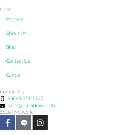
Links
Projects
About Us
Blog
Contact Us
Career
Contact Us
+6683-221-1107
sales@outsidein.co.th
Social Network
F
I
a
n
c
s