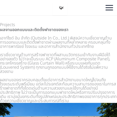
Skip
TH
to
content
Projects
ผลงานออกแบบและติดตั้งฟาซาดของเรา
เอาท์ไซด์ อิน จำกัด (Outside In Co., Ltd.) พิสูจน์ความเชี่ยวชาญด้าน
การออกแบบและติดตั้งฟาซาดผ่านผลงานที่หลากหลาย ครอบคลุมทั้ง
อาคารพาณิชย์ โรงแรม และอาคารสำนักงานทั่วประเทศไทย
เราเชี่ยวชาญด้านการสร้างฟาซาดที่ผสานนวัตกรรมเข้ากับงานฝีมือได้
อย่างลงตัว ไม่ว่าจะเป็นระบบ ACP (Aluminum Composite Panel),
กระจกโครงสร้าง (Glass Curtain Wall) หรือระบบแผงกันแดด
(Louvered System) ทุกงานถูกออกแบบให้ใช้งานได้จริงไม่แพ้ความ
สวยงาม
ผลงานของเราครอบคลุมตั้งแต่อาคารสำนักงานขนาดใหญ่ไปจนถึง
โรงแรมระดับพรีเมียม แต่ละโปรเจกต์สะท้อนความสามารถของเราในการส
ร้างฟาซาดที่ทั้งโดดเด่นด้านความสวยงามและใช้งานได้อย่างมี
ประสิทธิภาพ ไม่ว่าจะเป็นการออกแบบฟาซาดใหม่หรือการปรับปรุงอาคาร
เดิม เรามุ่งมั่นยกระดับทั้งรูปลักษณ์และประสิทธิภาพของอาคารทุกประเภท
ด้วยความเชี่ยวชาญและประสบการณ์ที่เราม