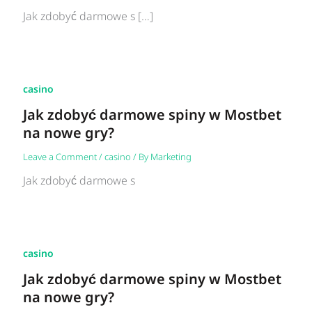
Jak zdobyć darmowe s […]
casino
Jak zdobyć darmowe spiny w Mostbet
na nowe gry?
Leave a Comment
/
casino
/ By
Marketing
Jak zdobyć darmowe s
casino
Jak zdobyć darmowe spiny w Mostbet
na nowe gry?