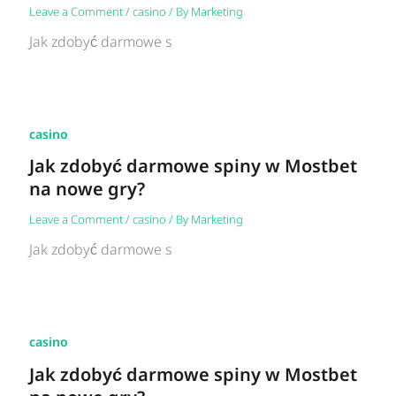
Leave a Comment
/
casino
/ By
Marketing
Jak zdobyć darmowe s
casino
Jak zdobyć darmowe spiny w Mostbet
na nowe gry?
Leave a Comment
/
casino
/ By
Marketing
Jak zdobyć darmowe s
casino
Jak zdobyć darmowe spiny w Mostbet