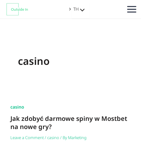
Skip
TH
to
content
casino
casino
Jak zdobyć darmowe spiny w Mostbet
na nowe gry?
Leave a Comment
/
casino
/ By
Marketing