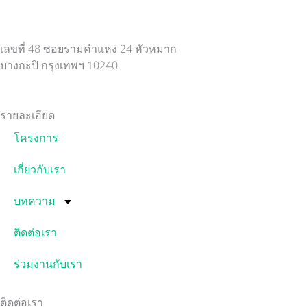
เลขที่ 48 ซอยรามคำแหง 24 หัวหมาก
บางกะปิ กรุงเทพฯ 10240
รายละเอียด
โครงการ
เกี่ยวกับเรา
บทความ
ติดต่อเรา
ร่วมงานกับเรา
ติดต่อเรา