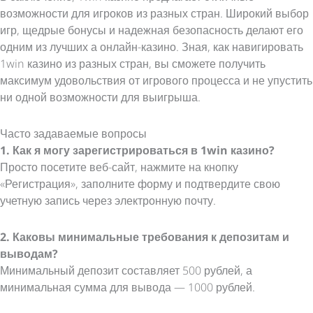
возможности для игроков из разных стран. Широкий выбор
игр, щедрые бонусы и надежная безопасность делают его
одним из лучших а онлайн-казино. Зная, как навигировать
1win казино из разных стран, вы сможете получить
максимум удовольствия от игрового процесса и не упустить
ни одной возможности для выигрыша.
Часто задаваемые вопросы
1. Как я могу зарегистрироваться в 1win казино?
Просто посетите веб-сайт, нажмите на кнопку
«Регистрация», заполните форму и подтвердите свою
учетную запись через электронную почту.
2. Каковы минимальные требования к депозитам и
выводам?
Минимальный депозит составляет 500 рублей, а
минимальная сумма для вывода — 1000 рублей.