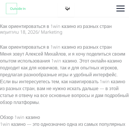
Skip
TH
to
content
Как ориентироваться в 1win казино из разных стран
พฤษภาคม 18, 2026
/
Marketing
Как ориентироваться в 1win казино из разных стран
Меня зовут Алексей Михайлов, и я хочу поделиться своим
опытом использования 1win казино. Этот онлайн-казино
подходит как для новичков, так и для опытных игроков,
предлагая разнообразные игры и удобный интерфейс.
Если вы интересуетесь тем, как навигировать 1win казино
из разных стран, вам не нужно искать дальше — в этой
статье я отвечу на все основные вопросы и дам подробный
обзор платформы.
Обзор 1win казино
1win казино — это однозначно одна из самых популярных