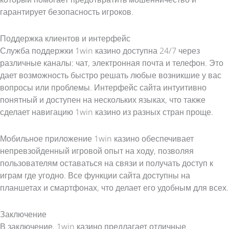
который помогает предотвратить мошенничество и
гарантирует безопасность игроков.
Поддержка клиентов и интерфейс
Служба поддержки 1win казино доступна 24/7 через
различные каналы: чат, электронная почта и телефон. Это
дает возможность быстро решать любые возникшие у вас
вопросы или проблемы. Интерфейс сайта интуитивно
понятный и доступен на нескольких языках, что также
сделает навигацию 1win казино из разных стран проще.
Мобильное приложение 1win казино обеспечивает
непревзойденный игровой опыт на ходу, позволяя
пользователям оставаться на связи и получать доступ к
играм где угодно. Все функции сайта доступны на
планшетах и смартфонах, что делает его удобным для всех.
Заключение
В заключение, 1win казино предлагает отличные