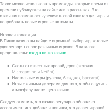
Также можно использовать промокоды, которые время от
времени публикуются на сайте или в рассылках. Это
отличная возможность увеличить свой капитал для игры и
попробовать новые игровые автоматы.
Игровая коллекция
В Пинко казино вы найдете огромный выбор игр, которые
удовлетворят спрос различных игроков. В каталоге
представлены:
вход в пинко казино
Слоты от известных провайдеров (включая
Microgaming и NetEnt).
Настольные игры (рулетка, блэкджек, baccarat).
Игры с живыми дилерами для того, чтобы ощутить
атмосферу настоящего казино.
Следует отметить, что казино регулярно обновляет
ассортимент игр, добавляя новинки, что делает игровой