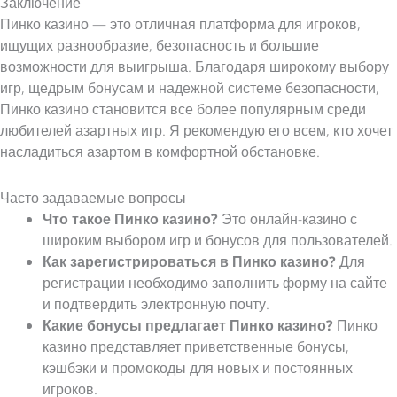
Заключение
Пинко казино — это отличная платформа для игроков,
ищущих разнообразие, безопасность и большие
возможности для выигрыша. Благодаря широкому выбору
игр, щедрым бонусам и надежной системе безопасности,
Пинко казино становится все более популярным среди
любителей азартных игр. Я рекомендую его всем, кто хочет
насладиться азартом в комфортной обстановке.
Часто задаваемые вопросы
Что такое Пинко казино?
Это онлайн-казино с
широким выбором игр и бонусов для пользователей.
Как зарегистрироваться в Пинко казино?
Для
регистрации необходимо заполнить форму на сайте
и подтвердить электронную почту.
Какие бонусы предлагает Пинко казино?
Пинко
казино представляет приветственные бонусы,
кэшбэки и промокоды для новых и постоянных
игроков.