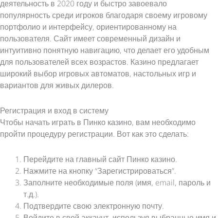
деятельность в 2020 году и быстро завоевало
популярность среди игроков благодаря своему игровому
портфолио и интерфейсу, ориентированному на
пользователя. Сайт имеет современный дизайн и
интуитивно понятную навигацию, что делает его удобным
для пользователей всех возрастов. Казино предлагает
широкий выбор игровых автоматов, настольных игр и
вариантов для живых дилеров.
Регистрация и вход в систему
Чтобы начать играть в Пинко казино, вам необходимо
пройти процедуру регистрации. Вот как это сделать:
Перейдите на главный сайт Пинко казино.
Нажмите на кнопку “Зарегистрироваться”.
Заполните необходимые поля (имя, email, пароль и
т.д.).
Подтвердите свою электронную почту.