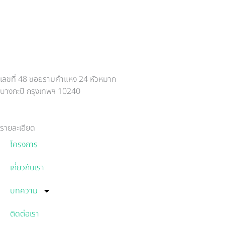
เลขที่ 48 ซอยรามคำแหง 24 หัวหมาก
บางกะปิ กรุงเทพฯ 10240
รายละเอียด
โครงการ
เกี่ยวกับเรา
บทความ
ติดต่อเรา