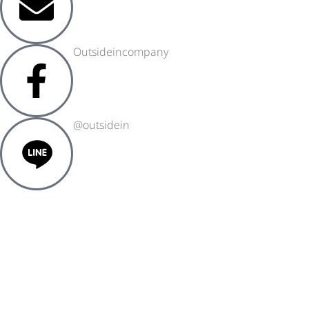
Outsideincompany
@outsidein