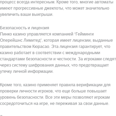
процесс всегда интересным. Кроме того, многие автоматы
имеют прогрессивные джекпоты, что может значительно
увеличить ваши выигрыши.
Безопасность и лицензия
Пинко казино управляется компанией “Гейминги
Оперейшнс Лимитед”, которая имеет лицензии, выданные
правительством Кюрасао. Эта лицензия гарантирует, что
казино работает в соответствии с международными
стандартами безопасности и честности. За игроками следят
через систему шифрования данных, что предотвращает
утечку личной информации.
Кроме того, казино применяет правила верификации для
проверки личности игроков, что еще больше повышает
уровень безопасности. Все эти меры позволяют игрокам
сосредоточиться на игре, не переживая за свои данные.