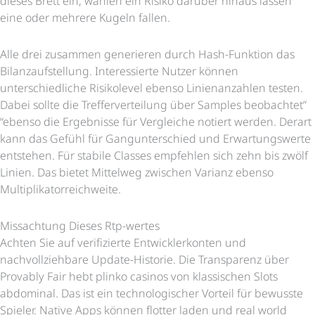
dieses Brett ein, wählen ein Risiko darüber hinaus lassen
eine oder mehrere Kugeln fallen.
Alle drei zusammen generieren durch Hash-Funktion das
Bilanzaufstellung. Interessierte Nutzer können
unterschiedliche Risikolevel ebenso Linienanzahlen testen.
Dabei sollte die Trefferverteilung über Samples beobachtet”
“ebenso die Ergebnisse für Vergleiche notiert werden. Derart
kann das Gefühl für Gangunterschied und Erwartungswerte
entstehen. Für stabile Classes empfehlen sich zehn bis zwölf
Linien. Das bietet Mittelweg zwischen Varianz ebenso
Multiplikatorreichweite.
Missachtung Dieses Rtp-wertes
Achten Sie auf verifizierte Entwicklerkonten und
nachvollziehbare Update-Historie. Die Transparenz über
Provably Fair hebt plinko casinos von klassischen Slots
abdominal. Das ist ein technologischer Vorteil für bewusste
Spieler. Native Apps können flotter laden und real world