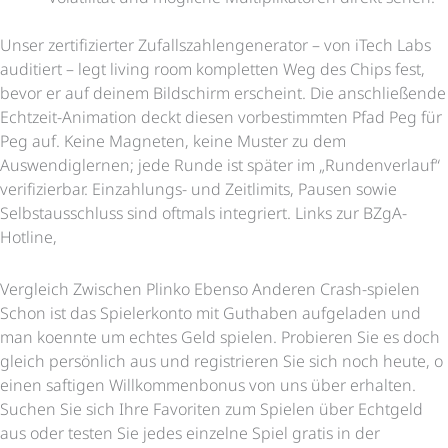
Unser zertifizierter Zufallszahlengenerator – von iTech Labs
auditiert – legt living room kompletten Weg des Chips fest,
bevor er auf deinem Bildschirm erscheint. Die anschließende
Echtzeit-Animation deckt diesen vorbestimmten Pfad Peg für
Peg auf. Keine Magneten, keine Muster zu dem
Auswendiglernen; jede Runde ist später im „Rundenverlauf“
verifizierbar. Einzahlungs- und Zeitlimits, Pausen sowie
Selbst­aus­schluss sind oftmals integriert. Links zur BZgA-
Hotline,
Vergleich Zwischen Plinko Ebenso Anderen Crash-spielen
Schon ist das Spielerkonto mit Guthaben aufgeladen und
man koennte um echtes Geld spielen. Probieren Sie es doch
gleich persönlich aus und registrieren Sie sich noch heute, o
einen saftigen Willkommenbonus von uns über erhalten.
Suchen Sie sich Ihre Favoriten zum Spielen über Echtgeld
aus oder testen Sie jedes einzelne Spiel gratis in der