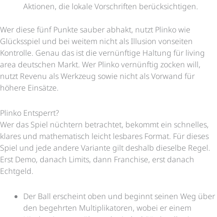
Aktionen, die lokale Vorschriften berücksichtigen.
Wer diese fünf Punkte sauber abhakt, nutzt Plinko wie
Glücksspiel und bei weitem nicht als Illusion vonseiten
Kontrolle. Genau das ist die vernünftige Haltung für living
area deutschen Markt. Wer Plinko vernünftig zocken will,
nutzt Revenu als Werkzeug sowie nicht als Vorwand für
höhere Einsätze.
Plinko Entsperrt?
Wer das Spiel nüchtern betrachtet, bekommt ein schnelles,
klares und mathematisch leicht lesbares Format. Für dieses
Spiel und jede andere Variante gilt deshalb dieselbe Regel.
Erst Demo, danach Limits, dann Franchise, erst danach
Echtgeld.
Der Ball erscheint oben und beginnt seinen Weg über
den begehrten Multiplikatoren, wobei er einem