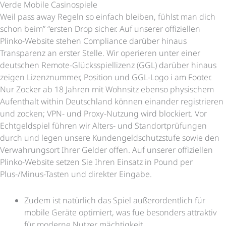
Verde Mobile Casinospiele
Weil pass away Regeln so einfach bleiben, fühlst man dich
schon beim” “ersten Drop sicher. Auf unserer offiziellen
Plinko-Website stehen Compliance darüber hinaus
Transparenz an erster Stelle. Wir operieren unter einer
deutschen Remote-Glücksspiellizenz (GGL) darüber hinaus
zeigen Lizenznummer, Position und GGL-Logo i am Footer.
Nur Zocker ab 18 Jahren mit Wohnsitz ebenso physischem
Aufenthalt within Deutschland können einander registrieren
und zocken; VPN- und Proxy-Nutzung wird blockiert. Vor
Echtgeldspiel führen wir Alters- und Standortprüfungen
durch und legen unsere Kundengeldschutzstufe sowie den
Verwahrungsort Ihrer Gelder offen. Auf unserer offiziellen
Plinko-Website setzen Sie Ihren Einsatz in Pound per
Plus-/Minus-Tasten und direkter Eingabe.
Zudem ist natürlich das Spiel außerordentlich für
mobile Geräte optimiert, was fue besonders attraktiv
für moderne Nutzer mächtigkeit.