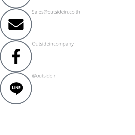
Sales@outsidein.co.th
Outsideincompany
@outsidein