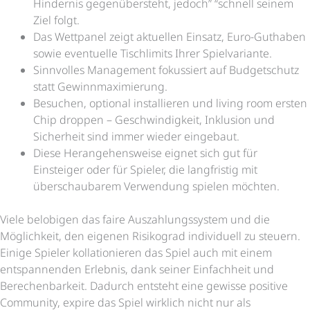
Hindernis gegenübersteht, jedoch” “schnell seinem
Ziel folgt.
Das Wettpanel zeigt aktuellen Einsatz, Euro-Guthaben
sowie eventuelle Tischlimits Ihrer Spielvariante.
Sinnvolles Management fokussiert auf Budgetschutz
statt Gewinnmaximierung.
Besuchen, optional installieren und living room ersten
Chip droppen – Geschwindigkeit, Inklusion und
Sicherheit sind immer wieder eingebaut.
Diese Herangehensweise eignet sich gut für
Einsteiger oder für Spieler, die langfristig mit
überschaubarem Verwendung spielen möchten.
Viele belobigen das faire Auszahlungssystem und die
Möglichkeit, den eigenen Risikograd individuell zu steuern.
Einige Spieler kollationieren das Spiel auch mit einem
entspannenden Erlebnis, dank seiner Einfachheit und
Berechenbarkeit. Dadurch entsteht eine gewisse positive
Community, expire das Spiel wirklich nicht nur als