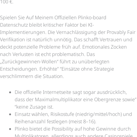
100 €.
Spielen Sie Auf Meinem Offiziellen Plinko-board
Datenschutz bleibt kritischer Faktor bei KI-
Implementierungen. Die Vernachlässigung der Provably Fair
Verifikation ist natürlich unnötig. Das schafft Vertrauen und
deckt potenzielle Probleme früh auf. Emotionales Zocken
nach Verlusten ist echt problematisch. Das
„Zurückgewinnen-Wollen“ führt zu unüberlegten
Entscheidungen. Erhöhte” “Einsätze ohne Strategie
verschlimmern die Situation.
Die offizielle Internetseite sagt sogar ausdrücklich,
dass der Maximalmultiplikator eine Obergrenze sowie”
“keine Zusage ist.
Einsatz wählen, Risikostufe (niedrig/mittel/hoch) und
Reihenanzahl festlegen (meist 8–16).
Plinko bietet die Possibility auf hohe Gewinne durch
Multiplikatoren, allerdings auch andere Casinospiele