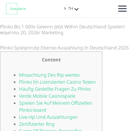
Skip
TH
to
content
Plinko Bis 1 000x Gewinn Jetzt Within Deutschland Spielen!
พฤษภาคม 20, 2026
/
Marketing
Plinko Spielprinzip Ebenso Auszahlung In Deutschland 2026
Content
Missachtung Des Rtp-wertes
Plinko Im Lizenzierten Casino Testen
Häufig Gestellte Fragen Zu Plinko
Verde Mobile Casinospiele
Spielen Sie Auf Meinem Offiziellen
Plinko-board
Live-rtp Und Auszahlungen
Zertifizierter Rng