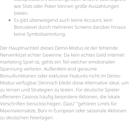
wie Slots oder Poker können große Auszahlungen
bieten.
Es gibt überwiegend auch keine Account, kein
Bonuslevel durch mehreren Screens darüber hinaus
keine Symbolsammlung.
Der Hauptnachteil dieses Demo-Modus ist der fehlende
Nervenkitzel echter Gewinne. Da kein echtes Geld internet
marketing Spiel ist, gehts ein Teil welcher emotionalen
Spannung verloren. Außerdem sind geraume
Bonusfunktionen oder exklusive Features nicht im Demo-
Modus verfügbar. Dennoch bleibt diese Alternative ideal, um
zu lernen und Strategien zu testen. Für deutsche Spieler
offerieren Casinos häufig besondere Aktionen, die lokale
Vorschriften berücksichtigen. Dazu” “gehören Limits für
Maximaleinsätze, Boni in European oder saisonale Aktionen
zu deutschen Feiertagen.