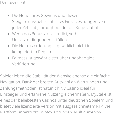
Demoversion!
Die Höhe Ihres Gewinns und dieser
Steigerungskoeffizient Ihres Einsatzes hängen von
jeder Zelle ab, throughout der die Kugel auftrifft.
Wenn das Bonus aktiv conflict, vorher
Umsatzbedingungen erfüllen.
Die Herausforderung liegt wirklich nicht in
komplizierten Regeln.
Fairness ist gewährleistet über unabhängige
Verifizierung.
Spieler loben die Stabilität der Website ebenso die einfache
Navigation. Dank der breiten Auswahl an Währungen und
Zahlungsmethoden ist natürlich NV Casino ideal für
Einsteiger und erfahrene Nutzer gleichermaßen. MyStake ist
eines der beliebtesten Casinos unter deutschen Spielern und
bietet viele lizenzierte Version mit ausgezeichnetem RTP. Die
Plattform unterstützt Kryptowährungen, Multicurrency-