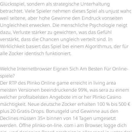
Glücksspiel, sondern als strategische Unterhaltung
betrachtet. Viele Spieler nehmen dieses Spiel als unjust wahr,
weil seltene, aber hohe Gewinne den Eindruck vonseiten
Ungleichheit erwecken. Die menschliche Psychologie neigt
dazu, Verluste stärker zu gewichten, was das Gefühl
verstärkt, dass die Chancen ungleich verteilt sind. In
Wirklichkeit basiert das Spiel bei einem Algorithmus, der für
alle Zocker identisch funktioniert.
Welche Internetbrowser Eignen Sich Am Besten Für Online-
spiele?
Der RTP des Plinko Online game erreicht in living area
meisten Versionen beeindruckende 99%, was sera zu einem
welcher profitabelsten Angebote im or her Plinko Casino
mächtigkeit. Neue deutsche Zocker erhalten 100 % bis 500 €
plus 20 Gratis-Drops. Bonusgeld und Gewinne aus den
Declines müssen 35× binnen von 14 Tagen umgesetzt
werden. Öffne plinko-on-line. com i am Browser, logge dich