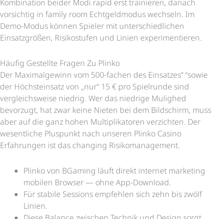
Kombination beider Modi rapid erst trainieren, danach
vorsichtig in family room Echtgeldmodus wechseln. Im
Demo-Modus können Spieler mit unterschiedlichen
Einsatzgrößen, Risikostufen und Linien experimentieren.
Häufig Gestellte Fragen Zu Plinko
Der Maximalgewinn vom 500-fachen des Einsatzes” “sowie
der Höchsteinsatz von „nur“ 15 € pro Spielrunde sind
vergleichsweise niedrig. Wer das niedrige Mulighed
bevorzugt, hat zwar keine Nieten bei dem Bildschirm, muss
aber auf die ganz hohen Multiplikatoren verzichten. Der
wesentliche Pluspunkt nach unseren Plinko Casino
Erfahrungen ist das changing Risikomanagement.
Plinko von BGaming läuft direkt internet marketing
mobilen Browser — ohne App-Download.
Für stabile Sessions empfehlen sich zehn bis zwölf
Linien.
Diese Balance zwischen Technik und Design sorgt