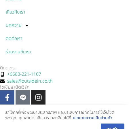
เกี่ยวกับเรา
บทความ
ติดต่อเรา
ร่วมงานกับเรา
ติดต่อเรา
+6683-221-1107
sales@outsidein.co.th
โซเชียล เน็ตเวิร์ก
F
I
a
n
c
s
เราใช้คุกกี้เพื่อพัฒนาประสิทธิภาพ และประสบการณ์ที่ดีในการใช้เว็บไซต์
e
t
Copyright Information: © 2024 OUTSIDE IN
ของคุณ คุณสามารถศึกษารายละเอียดได้ที่
นโยบายความเป็นส่วนตัว
1
b
a
Contact Us !
นโยบายความเป็นส่วนตัว (Privacy Policy)
ยอมรับ