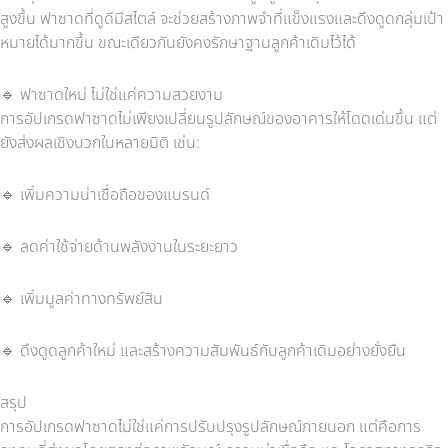
สูงขึ้น ฟาซาดที่ดูดีมีสไตล์ จะช่วยสร้างภาพจำที่แข็งแรงและดึงดูดกลุ่มเป้า
หมายได้มากขึ้น ขณะเดียวกันยังคงรักษาฐานลูกค้าเดิมไว้ได้
🔹
ฟาซาดใหม่ ไม่ใช่แค่ความสวยงาม
การอัปเกรดฟาซาดไม่เพียงเปลี่ยนรูปลักษณ์ของอาคารให้โดดเด่นขึ้น แต่
ยังส่งผลเชิงบวกในหลายมิติ เช่น:
🔹
เพิ่มความน่าเชื่อถือของแบรนด์
🔹
ลดค่าใช้จ่ายด้านพลังงานในระยะยาว
🔹
เพิ่มมูลค่าทางทรัพย์สิน
🔹
ดึงดูดลูกค้าใหม่ และสร้างความสัมพันธ์กับลูกค้าเดิมอย่างยั่งยืน
สรุป
การอัปเกรดฟาซาดไม่ใช่แค่การปรับปรุงรูปลักษณ์ภายนอก แต่คือการ