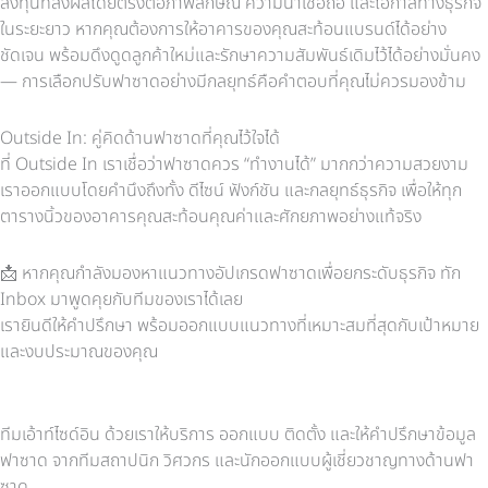
ลงทุนที่ส่งผลโดยตรงต่อภาพลักษณ์ ความน่าเชื่อถือ และโอกาสทางธุรกิจ
ในระยะยาว หากคุณต้องการให้อาคารของคุณสะท้อนแบรนด์ได้อย่าง
ชัดเจน พร้อมดึงดูดลูกค้าใหม่และรักษาความสัมพันธ์เดิมไว้ได้อย่างมั่นคง
— การเลือกปรับฟาซาดอย่างมีกลยุทธ์คือคำตอบที่คุณไม่ควรมองข้าม
Outside In: คู่คิดด้านฟาซาดที่คุณไว้ใจได้
ที่ Outside In เราเชื่อว่าฟาซาดควร “ทำงานได้” มากกว่าความสวยงาม
เราออกแบบโดยคำนึงถึงทั้ง ดีไซน์ ฟังก์ชัน และกลยุทธ์ธุรกิจ เพื่อให้ทุก
ตารางนิ้วของอาคารคุณสะท้อนคุณค่าและศักยภาพอย่างแท้จริง
📩 หากคุณกำลังมองหาแนวทางอัปเกรดฟาซาดเพื่อยกระดับธุรกิจ ทัก
Inbox มาพูดคุยกับทีมของเราได้เลย
เรายินดีให้คำปรึกษา พร้อมออกแบบแนวทางที่เหมาะสมที่สุดกับเป้าหมาย
และงบประมาณของคุณ
ทีมเอ้าท์ไซด์อิน ด้วยเราให้บริการ ออกแบบ ติดตั้ง และให้คำปรึกษาข้อมูล
ฟาซาด จากทีมสถาปนิก วิศวกร และนักออกแบบผู้เชี่ยวชาญทางด้านฟา
ซาด