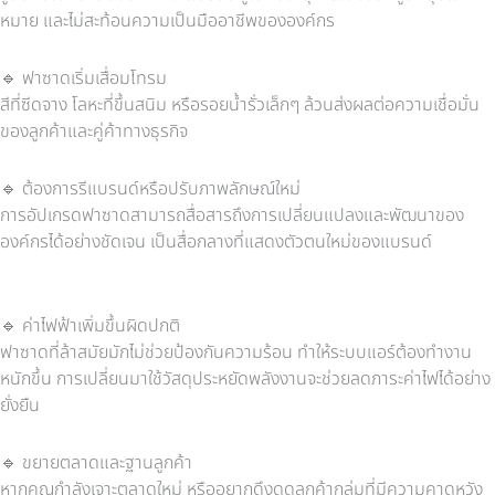
หมาย และไม่สะท้อนความเป็นมืออาชีพขององค์กร
🔹
ฟาซาดเริ่มเสื่อมโทรม
สีที่ซีดจาง โลหะที่ขึ้นสนิม หรือรอยน้ำรั่วเล็กๆ ล้วนส่งผลต่อความเชื่อมั่น
ของลูกค้าและคู่ค้าทางธุรกิจ
🔹
ต้องการรีแบรนด์หรือปรับภาพลักษณ์ใหม่
การอัปเกรดฟาซาดสามารถสื่อสารถึงการเปลี่ยนแปลงและพัฒนาของ
องค์กรได้อย่างชัดเจน เป็นสื่อกลางที่แสดงตัวตนใหม่ของแบรนด์
🔹
ค่าไฟฟ้าเพิ่มขึ้นผิดปกติ
ฟาซาดที่ล้าสมัยมักไม่ช่วยป้องกันความร้อน ทำให้ระบบแอร์ต้องทำงาน
หนักขึ้น การเปลี่ยนมาใช้วัสดุประหยัดพลังงานจะช่วยลดภาระค่าไฟได้อย่าง
ยั่งยืน
🔹
ขยายตลาดและฐานลูกค้า
หากคุณกำลังเจาะตลาดใหม่ หรืออยากดึงดูดลูกค้ากลุ่มที่มีความคาดหวัง