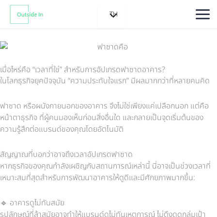
Skip
TH
to
content
เมื่อไหร่คือ “เวลาที่ใช่” สำหรับการอัปเกรดฟาซาดอาคาร?
ในโลกธุรกิจยุคปัจจุบัน “ความประทับใจแรก” มีผลมากกว่าที่หลายคนคิด
ฟาซาด หรือผนังภายนอกของอาคาร จึงไม่ใช่เพียงแค่เปลือกนอก แต่คือ
หน้าตาธุรกิจ ที่ผู้คนมองเห็นก่อนสิ่งอื่นใด และกลายเป็นจุดเริ่มต้นของ
ความรู้สึกต่อแบรนด์ของคุณโดยอัตโนมัติ
สัญญาณที่บอกว่าอาจถึงเวลาอัปเกรดฟาซาด
หากธุรกิจของคุณกำลังเผชิญกับสถานการณ์เหล่านี้ นี่อาจเป็นช่วงเวลาที่
เหมาะสมที่สุดสำหรับการพัฒนาอาคารให้ดูดีและมีศักยภาพมากขึ้น:
🔹
อาคารดูไม่ทันสมัย
รูปลักษณ์ที่ล้าสมัยอาจทำให้แบรนด์ดูไม่ทันเหตุการณ์ ไม่ดึงดูดกลุ่มเป้า